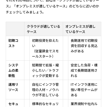
それぞれの項目について、自社は「クラウドが適しているケー
ス」「オンプレミスが適しているケース」のどちらに近いのか
チェックしてみましょう。
クラウドが適している
オンプレミスが適し
ケース
ているケース
初期コ
初期投資を抑えた
長期運用で初期投
スト
い
資を回収する見込
（従量課金でスモ
みがある
ールスタート）
システ
短期間で拡張・縮
安定した負荷・構
ムの柔
小したい／トラフ
成で長期間運用さ
軟性
ィックが変動する
れる
運用リ
自社にインフラ管
ITインフラ運用に
ソース
理の人材・ノウハ
強い専任チームが
ウが不足している
ある
セキュ
標準的なセキュリ
業界規制や社内ル