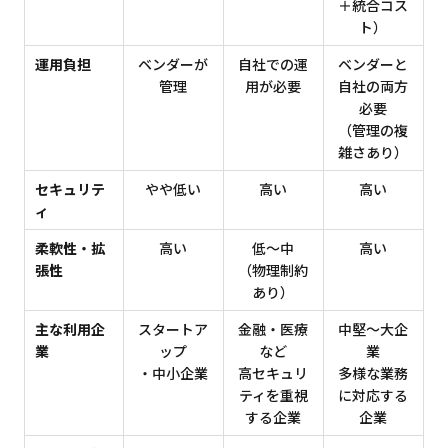
＋統合コス
ト）
運用負担
ベンダーが
自社での運
ベンダーと
管理
用が必要
自社の両方
必要
（管理の複
雑さあり）
セキュリテ
やや低い
高い
高い
ィ
柔軟性・拡
高い
低〜中
高い
張性
（物理制約
あり）
主な利用企
スタートア
金融・医療
中堅〜大企
業
ップ
など
業
・中小企業
高セキュリ
多様な業務
ティを重視
に対応する
する企業
企業