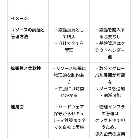
イメージ
リソースの調達と
・設備投資とし
・設備を購入す
管理方法
て購入
る必要なし
・自社で全てを
・基盤管理はク
管理
ラウドベンダー
側
拡張性と柔軟性
・リソース拡張に
・数分でグロー
物理的な制約あ
バル展開が可能
り
な
・拡張には時間
リソースを追加
がかかる
・削減可能
運用面
・ハードウェア
・物理インフラ
保守からセキュ
の管理は
リティ対策まで全
クラウド側で担
てを自社で実施
うため、
導入企業の運用