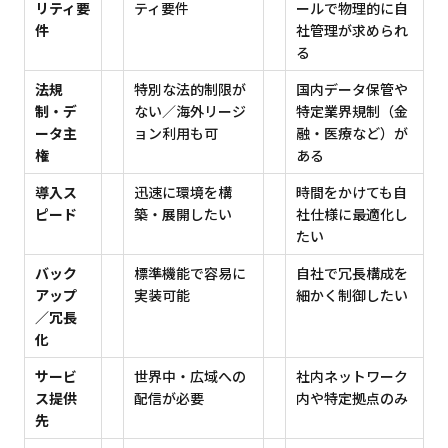
リティ要
ティ要件
ールで物理的に自
件
社管理が求められ
る
法規
特別な法的制限が
国内データ保管や
制・デ
ない／海外リージ
特定業界規制（金
ータ主
ョン利用も可
融・医療など）が
権
ある
導入ス
迅速に環境を構
時間をかけても自
ピード
築・展開したい
社仕様に最適化し
たい
バック
標準機能で容易に
自社で冗長構成を
アップ
実装可能
細かく制御したい
／冗長
化
サービ
世界中・広域への
社内ネットワーク
ス提供
配信が必要
内や特定拠点のみ
先