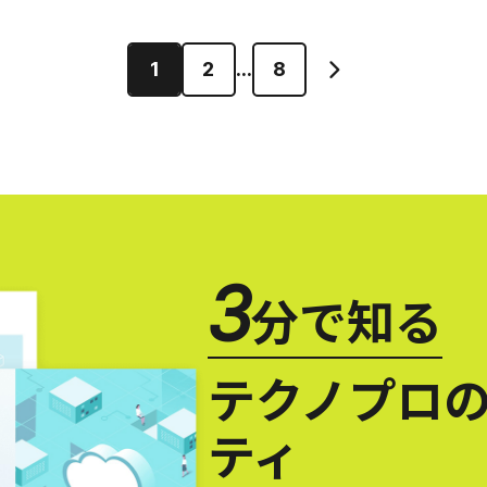
1
2
...
8
3
分で知る
テクノプロの
ティ