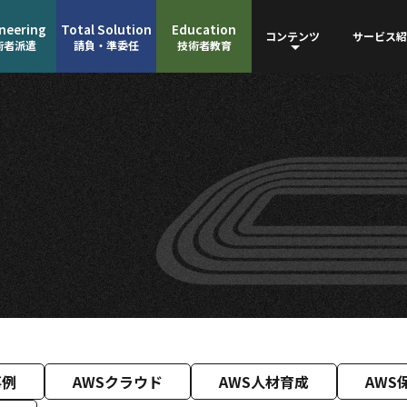
neering
Total Solution
Education
コンテンツ
サービス紹
術者派遣
請負・準委任
技術者教育
事例
AWSクラウド
AWS人材育成
AWS