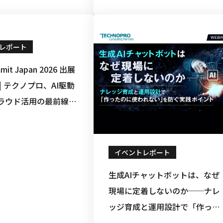
レポート
mit Japan 2026 出展
| テクノプロ、AI駆動
ラウド活用の最前線に
日間
イベントレポート
生成AIチャットボットは、なぜ
現場に定着しないのか──ナレ
ッジ育成と運用設計で「作った
のに使われない」を防ぐ実践ポ