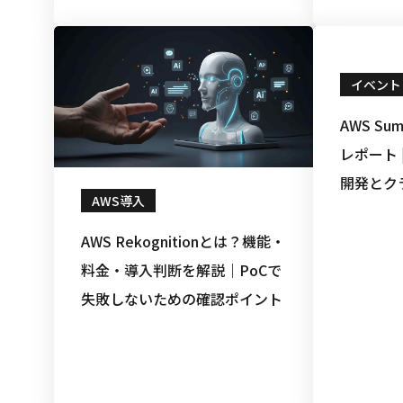
理
イベント
AWS Sum
レポート 
開発とク
AWS導入
触れる2
AWS Rekognitionとは？機能・
料金・導入判断を解説｜PoCで
失敗しないための確認ポイント