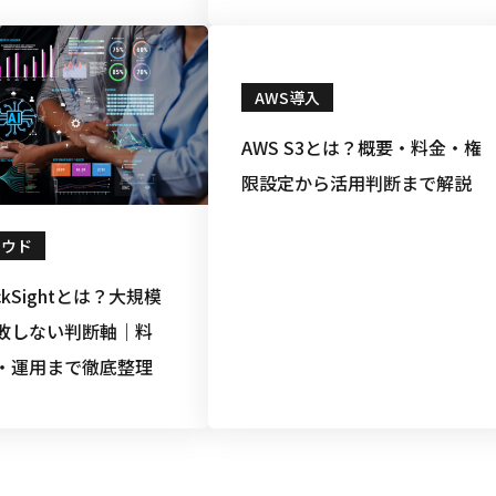
イント
AWS導入
AWS S3とは？概要・料金・権
限設定から活用判断まで解説
ラウド
ickSightとは？大規模
敗しない判断軸｜料
・運用まで徹底整理