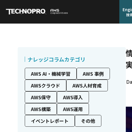
Engi
技
ナレッジコラムカテゴリ
AWS AI・機械学習
AWS 事例
Da
AWSクラウド
AWS人材育成
AWS保守
AWS導入
AWS構築
AWS運用
イベントレポート
その他