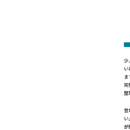
少
い
ま
完
整
登
い
が