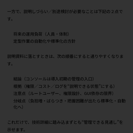
一方で、説明しづらい／別途検討が必要なことは下記の２点で
す。
将来の運用負荷（人員・体制）
定型作業の自動化や標準化の方針
説明資料に落とすときは、次の順番にすると通りやすくなりま
す。
結論（コンソールは導入初期の管理の入口）
根拠（権限／コスト／ログを“説明できる状態”にする）
注意点（ルートユーザー、権限設計、GUI依存の限界）
分岐点（負担増・ばらつき・把握困難が出たら標準化・自動
化へ）
これだけで、技術詳細に踏み込まずとも“管理できる見通し”を
示せます。