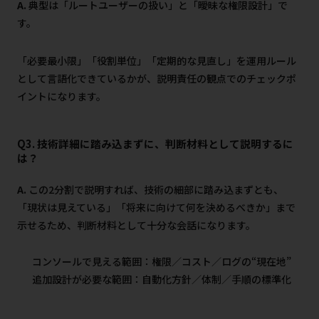
A.
典型は「ルートユーザーの扱い」と「曖昧な権限設計」で
す。
「必要最小限」「役割単位」「定期的な見直し」を運用ルール
として言語化できているかが、説明責任の観点でのチェックポ
イントになります。
Q3.
技術詳細に踏み込まずに、判断材料として説明するに
は？
A.
この2分割で説明すれば、技術の細部に踏み込まずとも、
「現状は見えている」「将来に向けて何を決めるべきか」まで
示せるため、判断材料として十分な会話になります。
コンソールで見える範囲：権限／コスト／ログの“現在地”
追加設計が必要な範囲：自動化方針／体制／手順の標準化