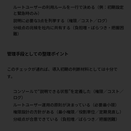
ルートユーザーの利用ルールを一行で決める（例：初期設定
と緊急時のみ）
説明に必要な3点を列挙する（権限／コスト／ログ）
分岐点の兆候を社内に共有する（負担増・ばらつき・把握困
難）
管理手段としての整理ポイント
このチェックが通れば、導入初期の判断材料としては十分で
す。
コンソールで“説明できる状態”を定義した（権限／コスト／
ログ）
ルートユーザー運用の原則が決まっている（必要最小限）
権限設計の方針がある（最小権限／役割単位／定期見直し）
分岐点が合意できている（負担増／ばらつき／把握困難）