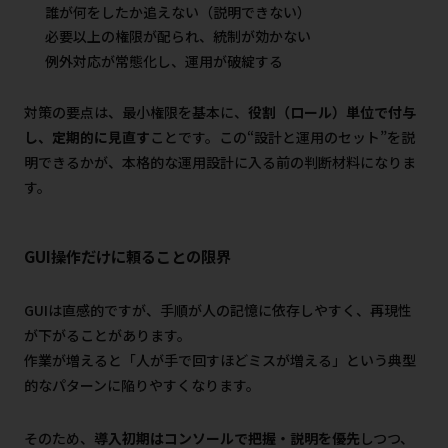
誰が何をしたか追えない（説明できない）
必要以上の権限が配られ、統制が効かない
例外対応が常態化し、運用が破綻する
対策の要点は、最小権限を基本に、
役割（ロール）単位で付与
し、定期的に見直す
ことです。この“設計と運用のセット”を説
明できるかが、本格的な運用設計に入る前の判断材料になりま
す。
GUI操作だけに頼ることの限界
GUIは直感的ですが、手順が人の記憶に依存しやすく、再現性
が下がることがあります。
作業が増えると「人が手で回すほどミスが増える」という典型
的なパターンに陥りやすくなります。
そのため、
導入初期はコンソールで把握・説明を優先
しつつ、