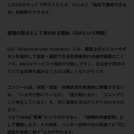
この3点をセットで押さえたとき、はじめて
「自社で運用できる
か」の判断
ができます。
管理の起点として使われる理由（GUIという特性）
GUI（Graphical User Interface）とは、
画面上のメニューやボ
タンを操作して設定・確認できる利用者向けの操作画面
のこと
です。AWSはサービスや設定が分散しやすく、担当者が頭の中
だけで全体像を組み立てるのは難しくなりがちです。
コンソールは、状態・設定・利用状況を視覚的に把握できる
た
め、「いま何が動いているか」「誰が触れるか」「コストがど
こで発生しているか」を、同じ画面を見ながらすり合わせられ
ます。
つまり
GUIは“簡単”というだけでなく、「説明の共通言語」と
して機能
します。その結果、ベンダー説明や社内稟議でも“同じ
画面を根拠に話す”土台が作れます。