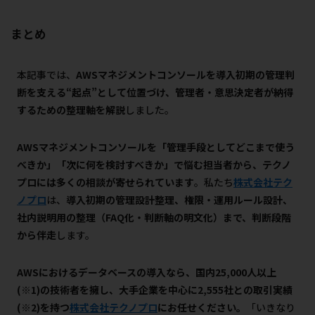
まとめ
本記事では、
AWSマネジメントコンソールを導入初期の管理判
断を支える“起点”として位置づけ、管理者・意思決定者が納得
するための整理軸を解説
しました。
AWSマネジメントコンソールを「管理手段としてどこまで使う
べきか」「次に何を検討すべきか」で悩む担当者から、テクノ
プロには多くの相談が寄せられています
。私たち
株式会社テク
ノプロ
は、
導入初期の管理設計整理、権限・運用ルール設計、
社内説明用の整理（FAQ化・判断軸の明文化）まで、判断段階
から伴走
します。
AWSにおけるデータベースの導入なら、
国内25,000人以上
(※1)の技術者を擁し、大手企業を中心に2,555社との取引実績
(※2)を持つ
株式会社テクノプロ
にお任せください。
「いきなり