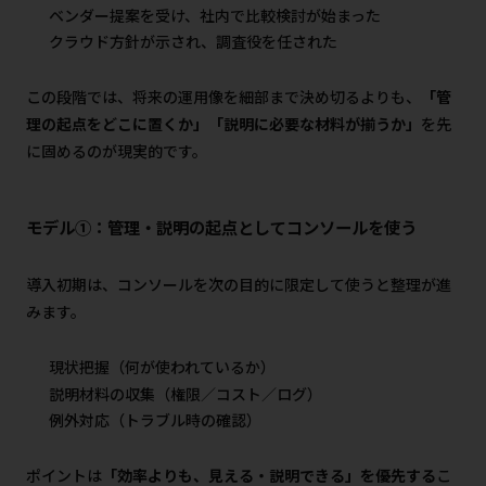
ベンダー提案を受け、社内で比較検討が始まった
クラウド方針が示され、調査役を任された
この段階では、将来の運用像を細部まで決め切るよりも、
「管
理の起点をどこに置くか」「説明に必要な材料が揃うか」
を先
に固めるのが現実的です。
モデル①：管理・説明の起点としてコンソールを使う
導入初期は、コンソールを次の目的に限定して使うと整理が進
みます。
現状把握（何が使われているか）
説明材料の収集（権限／コスト／ログ）
例外対応（トラブル時の確認）
ポイントは
「効率よりも、見える・説明できる」を優先する
こ