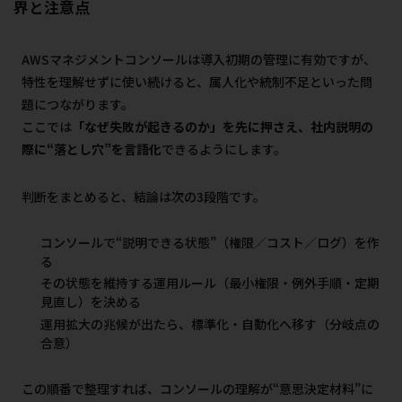
界と注意点
AWSマネジメントコンソールは導入初期の管理に有効ですが、
特性を理解せずに使い続けると、属人化や統制不足といった問
題につながります。
ここでは
「なぜ失敗が起きるのか」を先に押さえ、社内説明の
際に“落とし穴”を言語化
できるようにします。
判断をまとめると、結論は次の3段階です。
コンソールで“説明できる状態”（権限／コスト／ログ）を作
る
その状態を維持する運用ルール（最小権限・例外手順・定期
見直し）を決める
運用拡大の兆候が出たら、標準化・自動化へ移す（分岐点の
合意）
この順番で整理すれば、コンソールの理解が“意思決定材料”に