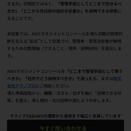
きるか」の暗記ではなく、
「管理手段としてどこまで任せるべ
きか」「どこから先は別の設計が必要か」を説明できる状態
に
なることです。
本記事では、AWSマネジメントコンソールを導入初期の管理判
断を支える“起点”として位置づけ、管理者・意思決定者が納得
するための整理軸（できること／限界／説明材料）を提示しま
す。
AWSマネジメントコンソールを
「どこまで管理手段として使う
べきか」「社内でどう説明すべきか」で迷ったら
、まずは
株式
会社テクノプロ
にご相談ください。
導入準備段階から、
権限／コスト／ログ
を軸に「説明できる状
態」を整え、導入検討・社内説明が進むよう伴走します。
テクノプロはAWSの構築から運用まで幅広く支援しています
今すぐ問い合わせる