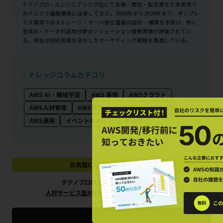
テクノプロ・エンジニアリング社にて金融・商社・製造業など多業界で
のインフラ基盤構築に従事してきた。2008年から2024年まで、オンプレ
ミス環境でのストレージ・サーバ統合基盤の設計・構築を手掛け、特に
生成AI・データ利活用分野のソリューション開発実績が評価されてい
る。現在は技術知見を活かしたマーケティング戦略を推進している。
ナレッジコラムカテゴリ
AWS AI・機械学習
AWS 事例
AWSクラウド
AWS人材育成
AWS保守
AWS導入
AWS構築
AWS運用
イベントレポート
その他
お気軽にお問い合わせください
テクノプロは国内有数の
人材サービス型AWSパートナー
です