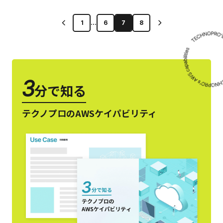
1
...
6
7
8
3
分で知る
テクノプロのAWSケイパビリティ