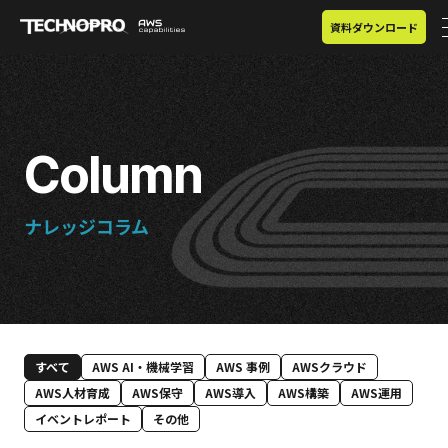
資料ダウンロード
Column
ナレッジコラム
すべて
AWS AI・機械学習
AWS 事例
AWSクラウド
AWS人材育成
AWS保守
AWS導入
AWS構築
AWS運用
イベントレポート
その他